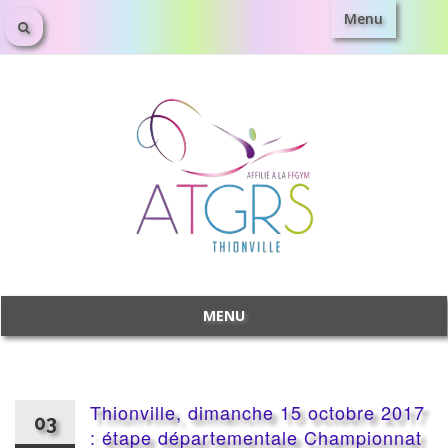
Menu
Aller
au
contenu
MENU
Aller
au
contenu
Thionville, dimanche 15 octobre 2017
03
: étape départementale Championnat