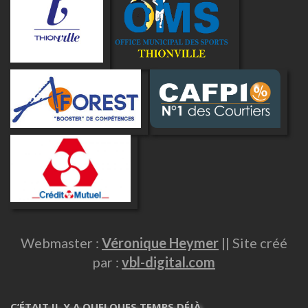
Webmaster :
Véronique Heymer
|| Site créé
par :
vbl-digital.com
C’ÉTAIT IL Y A QUELQUES TEMPS DÉJÀ …