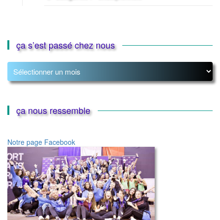
ça s’est passé chez nous
ça
s’est
passé
chez
nous
ça nous ressemble
Notre page Facebook