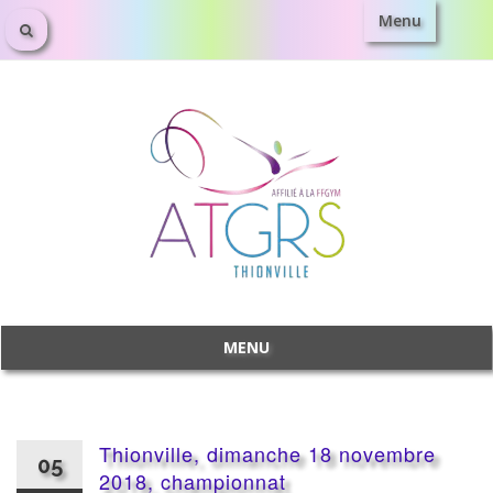
Menu
Aller
au
contenu
MENU
Aller
au
contenu
Thionville, dimanche 18 novembre
05
2018, championnat