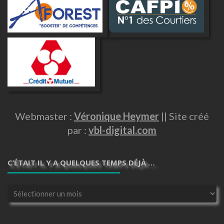
Webmaster :
Véronique Heymer
|| Site créé
par :
vbl-digital.com
C’ÉTAIT IL Y A QUELQUES TEMPS DÉJÀ …
C’était
il
y
a