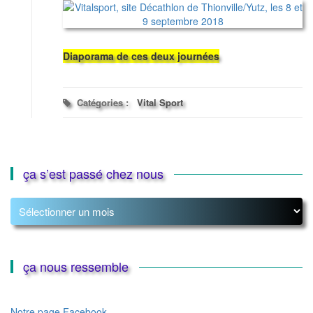
Diaporama de ces deux journées
Catégories :
Vital Sport
ça s’est passé chez nous
ça
s’est
passé
chez
nous
ça nous ressemble
Notre page Facebook