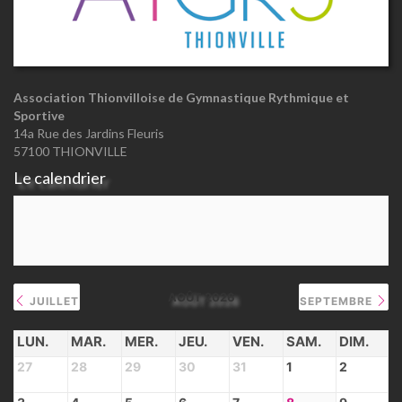
Association Thionvilloise de Gymnastique Rythmique et
Sportive
14a Rue des Jardins Fleuris
57100 THIONVILLE
Le calendrier
AOÛT 2026
JUILLET
SEPTEMBRE
LUN.
MAR.
MER.
JEU.
VEN.
SAM.
DIM.
27
28
29
30
31
1
2