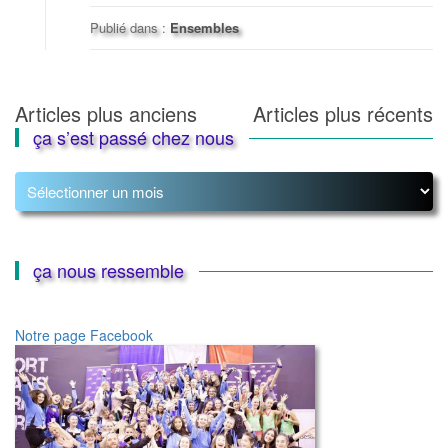
Publié dans :
Ensembles
Navigation
Articles plus anciens
Articles plus récents
ça s’est passé chez nous
des
articles
ça
s’est
passé
chez
nous
ça nous ressemble
Notre page Facebook