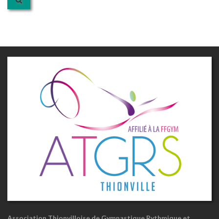
Association Thionvilloise de Gymnastique Rythmique et